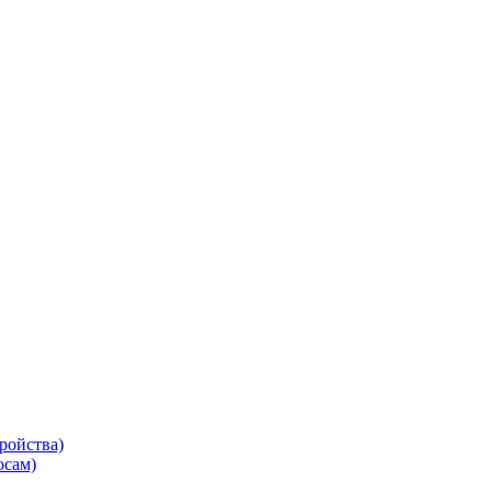
ройства)
осам)