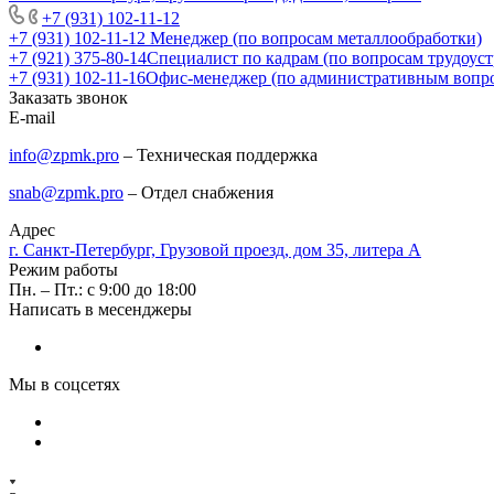
+7 (931) 102-11-12
+7 (931) 102-11-12
Менеджер (по вопросам металлообработки)
+7 (921) 375-80-14
Специалист по кадрам (по вопросам трудоуст
+7 (931) 102-11-16
Офис-менеджер (по административным вопр
Заказать звонок
E-mail
info@zpmk.pro
– Техническая поддержка
snab@zpmk.pro
– Отдел снабжения
Адрес
г. Санкт-Петербург, Грузовой проезд, дом 35, литера А
Режим работы
Пн. – Пт.: с 9:00 до 18:00
Написать в месенджеры
Мы в соцсетях