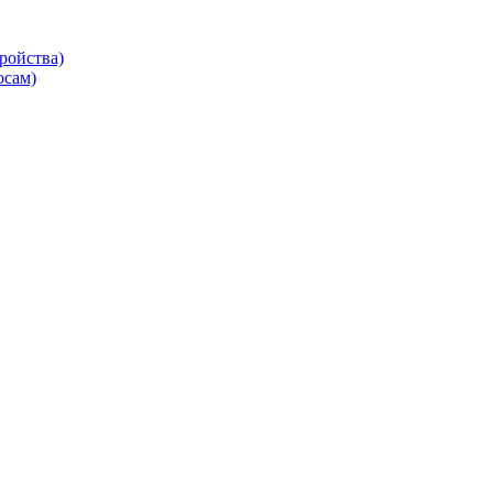
ройства)
осам)