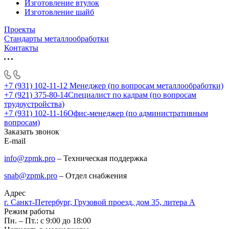
Изготовление втулок
Изготовление шайб
Проекты
Стандарты металлообработки
Контакты
+7 (931) 102-11-12
Менеджер (по вопросам металлообработки)
+7 (921) 375-80-14
Специалист по кадрам (по вопросам
трудоустройства)
+7 (931) 102-11-16
Офис-менеджер (по административным
вопросам)
Заказать звонок
E-mail
info@zpmk.pro
– Техническая поддержка
snab@zpmk.pro
– Отдел снабжения
Адрес
г. Санкт-Петербург, Грузовой проезд, дом 35, литера А
Режим работы
Пн. – Пт.: с 9:00 до 18:00