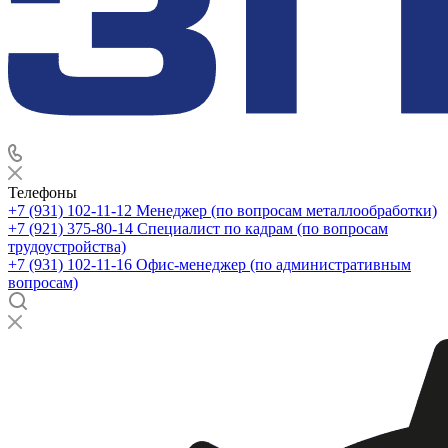
Телефоны
+7 (931) 102-11-12
Менеджер (по вопросам металлообработки)
+7 (921) 375-80-14
Специалист по кадрам (по вопросам
трудоустройства)
+7 (931) 102-11-16
Офис-менеджер (по административным
вопросам)