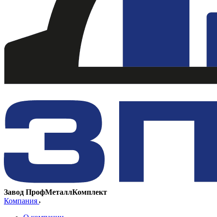
Завод ПрофМеталлКомплект
Компания