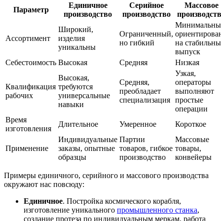
Единичное
Серийное
Массовое
Параметр
производство
производство
производст
Минимальны
Широкий,
Ограниченный,
ориентирова
Ассортимент
изделия
но гибкий
на стабильн
уникальны
выпуск
Себестоимость
Высокая
Средняя
Низкая
Узкая,
Высокая,
Средняя,
операторы
Квалификация
требуются
преобладает
выполняют
рабочих
универсальные
специализация
простые
навыки
операции
Время
Длительное
Умеренное
Короткое
изготовления
Индивидуальные
Партии
Массовые
Применение
заказы, опытные
товаров, гибкое
товары,
образцы
производство
конвейеры
Примеры единичного, серийного и массового производства
окружают нас повсюду:
Единичное
. Постройка космического корабля,
изготовление уникального
промышленного станка
,
создание протеза по индивидуальным меркам, работа