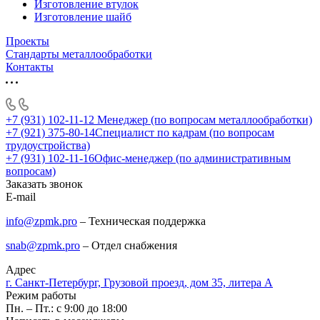
Изготовление втулок
Изготовление шайб
Проекты
Стандарты металлообработки
Контакты
+7 (931) 102-11-12
Менеджер (по вопросам металлообработки)
+7 (921) 375-80-14
Специалист по кадрам (по вопросам
трудоустройства)
+7 (931) 102-11-16
Офис-менеджер (по административным
вопросам)
Заказать звонок
E-mail
info@zpmk.pro
– Техническая поддержка
snab@zpmk.pro
– Отдел снабжения
Адрес
г. Санкт-Петербург, Грузовой проезд, дом 35, литера А
Режим работы
Пн. – Пт.: с 9:00 до 18:00