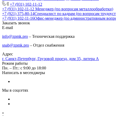
+7 (931) 102-11-12
+7 (931) 102-11-12
Менеджер (по вопросам металлообработки)
+7 (921) 375-80-14
Специалист по кадрам (по вопросам трудоуст
+7 (931) 102-11-16
Офис-менеджер (по административным вопр
Заказать звонок
E-mail
info@zpmk.pro
– Техническая поддержка
snab@zpmk.pro
– Отдел снабжения
Адрес
г. Санкт-Петербург, Грузовой проезд, дом 35, литера А
Режим работы
Пн. – Пт.: с 9:00 до 18:00
Написать в месенджеры
Мы в соцсетях