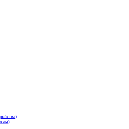
ройства)
осам)