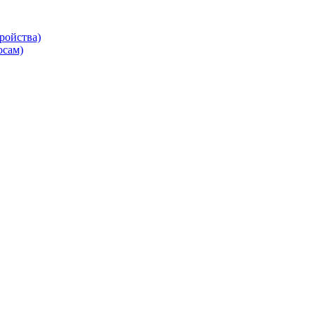
ройства)
осам)