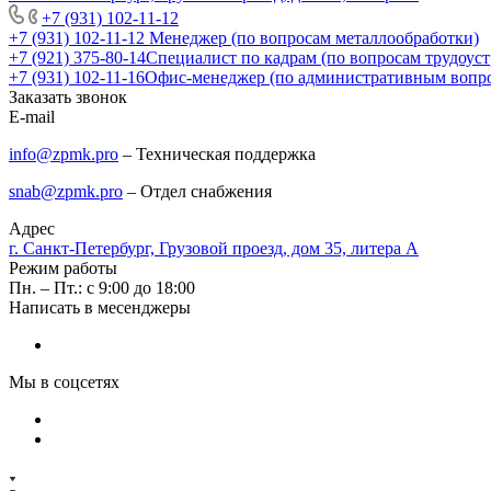
+7 (931) 102-11-12
+7 (931) 102-11-12
Менеджер (по вопросам металлообработки)
+7 (921) 375-80-14
Специалист по кадрам (по вопросам трудоуст
+7 (931) 102-11-16
Офис-менеджер (по административным вопр
Заказать звонок
E-mail
info@zpmk.pro
– Техническая поддержка
snab@zpmk.pro
– Отдел снабжения
Адрес
г. Санкт-Петербург, Грузовой проезд, дом 35, литера А
Режим работы
Пн. – Пт.: с 9:00 до 18:00
Написать в месенджеры
Мы в соцсетях