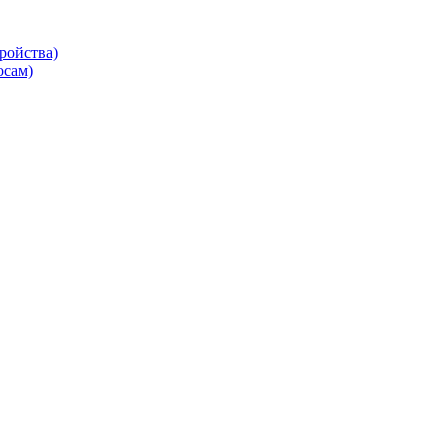
ройства)
осам)