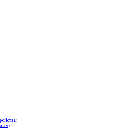
ройства)
осам)