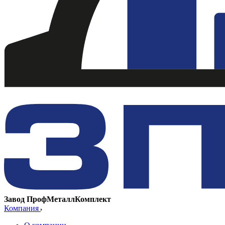
Завод ПрофМеталлКомплект
Компания