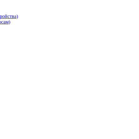
ройства)
осам)