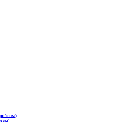
ройства)
осам)