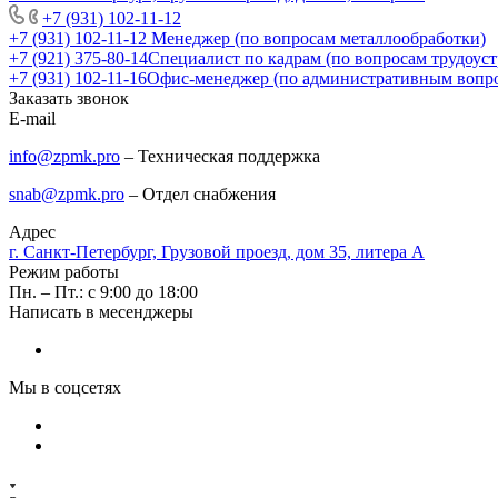
+7 (931) 102-11-12
+7 (931) 102-11-12
Менеджер (по вопросам металлообработки)
+7 (921) 375-80-14
Специалист по кадрам (по вопросам трудоуст
+7 (931) 102-11-16
Офис-менеджер (по административным вопр
Заказать звонок
E-mail
info@zpmk.pro
– Техническая поддержка
snab@zpmk.pro
– Отдел снабжения
Адрес
г. Санкт-Петербург, Грузовой проезд, дом 35, литера А
Режим работы
Пн. – Пт.: с 9:00 до 18:00
Написать в месенджеры
Мы в соцсетях